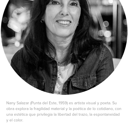
Nany Salazar (Punta del Este, 1959) es artista visual y poeta. Su
obra explora la fragilidad material y la poética de lo cotidiano, con
una estética que privilegia la libertad del trazo, la espontaneidad
y el color.