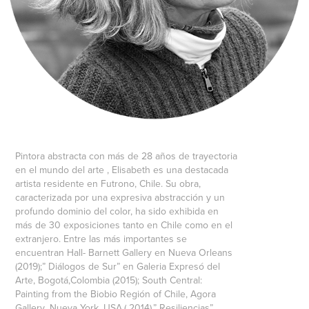
Pintora abstracta con más de 28 años de trayectoria
en el mundo del arte , Elisabeth es una destacada
artista residente en Futrono, Chile. Su obra,
caracterizada por una expresiva abstracción y un
profundo dominio del color, ha sido exhibida en
más de 30 exposiciones tanto en Chile como en el
extranjero. Entre las más importantes se
encuentran Hall- Barnett Gallery en Nueva Orleans
(2019);” Diálogos de Sur” en Galeria Expresó del
Arte, Bogotá,Colombia (2015); South Central:
Painting from the Biobio Región of Chile, Agora
Gallery ,Nueva York, USA.( 2014),” Resiliencias”,