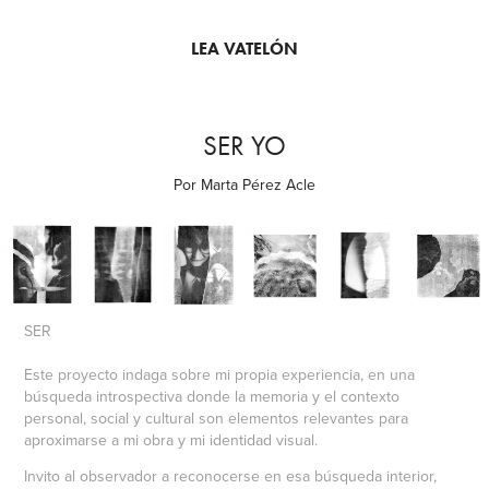
LEA VATELÓN
SER YO
Por Marta Pérez Acle
SER
Este proyecto indaga sobre mi propia experiencia, en una
búsqueda introspectiva donde la memoria y el contexto
personal, social y cultural son elementos relevantes para
aproximarse a mi obra y mi identidad visual.
Invito al observador a reconocerse en esa búsqueda interior,